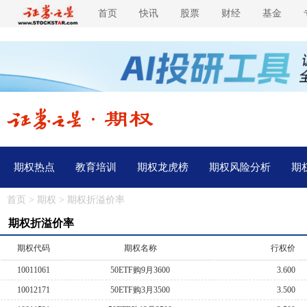
首页
快讯
股票
财经
基金
期权热点
教育培训
期权龙虎榜
期权风险分析
期
首页
>
期权
> 期权折溢价率
期权折溢价率
期权代码
期权名称
行权价
10011061
50ETF购9月3600
3.600
10012171
50ETF购3月3500
3.500