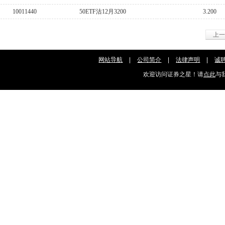
10011440
50ETF沽12月3200
3.200
上
网站导航
|
公司简介
|
法律声明
|
诚
欢迎访问证券之星！请
点此
与我