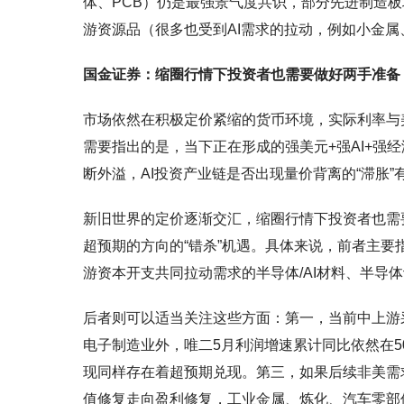
体、PCB）仍是最强景气度共识，部分先进制造板
游资源品（很多也受到AI需求的拉动，例如小金
国金证券：缩圈行情下投资者也需要做好两手准备
市场依然在积极定价紧缩的货币环境，实际利率与
需要指出的是，当下正在形成的强美元+强AI+强
断外溢，AI投资产业链是否出现量价背离的“滞胀
新旧世界的定价逐渐交汇，缩圈行情下投资者也需
超预期的方向的“错杀”机遇。具体来说，前者主
游资本开支共同拉动需求的半导体/AI材料、半导
后者则可以适当关注这些方面：第一，当前中上游
电子制造业外，唯二5月利润增速累计同比依然在5
现同样存在着超预期兑现。第三，如果后续非美需
值修复走向盈利修复，工业金属、炼化、汽车零部