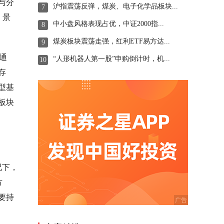
与分
沪指震荡反弹，煤炭、电子化学品板块...
7
、景
中小盘风格表现占优，中证2000指...
8
煤炭板块震荡走强，红利ETF易方达...
9
通
“人形机器人第一股”申购倒计时，机...
10
存
型基
板块
况下，
方
要持