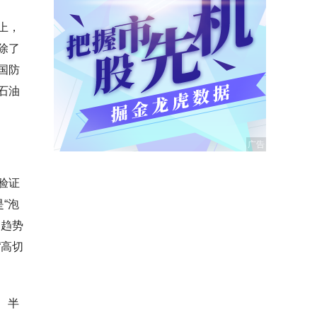
上，
除了
国防
石油
验证
“泡
明趋势
“高切
、半