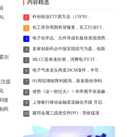
内容精选
回
科创创业ETF易方达（159781...
I、
1
化工库存周期有望修复，化工行业ET...
2
电子化学品、元件等成长板块表现强势...
3
多家创新药企中报实现扭亏为盈，创新...
4
霍尔
MLCC迎来涨价潮，消费电子ETF...
5
电子气体龙头再度20CM涨停，半导...
6
H1再陷增收降利困局，新泉股份净利...
关注提
7
化
借势《这一秒过火》！华帝携手张凌赫...
8
到改
上海银行移动金融渠道融合升级 开启...
9
制药
建邦金属三战港交所IPO：营收猛涨...
10