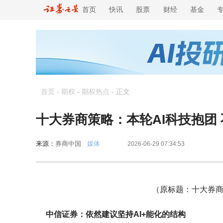
首页
快讯
股票
财经
基金
首页
-
期权
-
期权热点
-
正文
十大券商策略：本轮AI科技抱团
来源：
券商中国
媒体
2026-06-29 07:34:53
（原标题：十大券商
中信证券：依然建议坚持AI+能化的结构