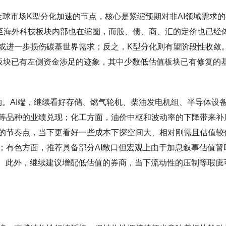
球市场K型分化加速的节点，核心是紧缩预期对非AI领域需求的
至海外科技板块内部也在缩圈，而股、债、商、汇的定价也已经
或进一步损伤碳基世界需求；反之，K型分化则有望阶段性收敛
I板块已有左侧资金涉足的迹象，其中少数低估值板块已有修复的
构。AI端，继续看好存储、燃气轮机、柴油发电机组、半导体设
等品种的业绩兑现；化工方面，油价中枢和波动率的下降带来补
的节奏点，当下更看好一些成本下探空间大、相对刚需且估值较
；有色方面，推荐具备部分AI敞口但宏观上由于加息叙事估值暂
）。此外，继续建议增配低估值的券商，当下流动性的压制等瑕疵