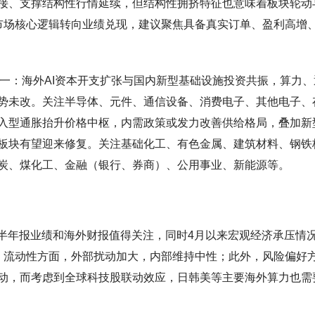
接、支撑结构性行情延续，但结构性拥挤特征也意味着板块轮动
市场核心逻辑转向业绩兑现，建议聚焦具备真实订单、盈利高增
注一：海外AI资本开支扩张与国内新型基础设施投资共振，算力、
势未改。关注半导体、元件、通信设备、消费电子、其他电子、
入型通胀抬升价格中枢，内需政策或发力改善供给格局，叠加新
板块有望迎来修复。关注基础化工、有色金属、建筑材料、钢铁
炭、煤化工、金融（银行、券商）、公用事业、新能源等。
其半年报业绩和海外财报值得关注，同时4月以来宏观经济承压情
，流动性方面，外部扰动加大，内部维持中性；此外，风险偏好
动，而考虑到全球科技股联动效应，日韩美等主要海外算力也需