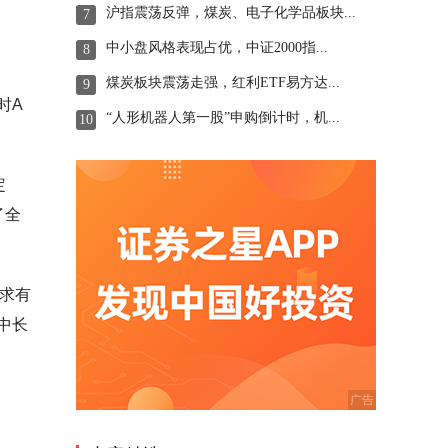
沪指震荡反弹，煤炭、电子化学品板块...
7
中小盘风格表现占优，中证2000指...
8
煤炭板块震荡走强，红利ETF易方达...
9
时A
“人形机器人第一股”申购倒计时，机...
10
定
了全
需求有
中长