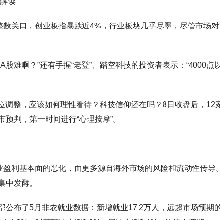
线解读
0点整数关口，创业板指暴跌近4%，行业板块几乎尽墨，尽管市场
股难啊？”还有手握“老登”、踏空科技的投资者表示：“4000点
位调整，应该如何理性看待？科技信仰还在吗？8日收盘后，12
预判，第一时间进行“心理按摩”。
业盈利基本面的恶化，而更多源自海外市场的风险和流动性传导
集中发酵。
布了5月非农就业数据：新增就业17.2万人，远超市场预期的8