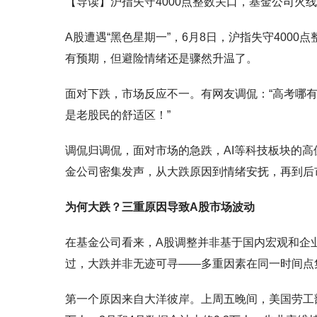
【导读】沪指失守4000点整数关口，基金公司火
A股遭遇“黑色星期一”，6月8日，沪指失守400
有预期，但避险情绪还是骤然升温了。
面对下跌，市场反应不一。有网友调侃：“高考哪有A
是老股民的舒适区！”
调侃归调侃，面对市场的急跌，AI等科技板块的高
金公司密集发声，从大跌原因到情绪安抚，再到后市
为何大跌？三重原因导致A股市场波动
在基金公司看来，A股调整并非基于国内宏观和企
过，大跌并非无迹可寻——多重因素在同一时间点
第一个原因来自大洋彼岸。上周五晚间，美国劳工部公