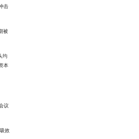
冲击
期被
头均
资本
会议
虹吸效