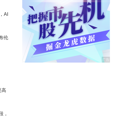
AI
布伦
是高
段，