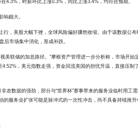
在4.3%，时薪环比上涨0.3%，同比上涨3.4%，均符合预期。
影响颇大。
上行，美股大幅下挫，全球风险偏好骤然收缩。由于该数据公布
开盘后市场集中消化，形成补跌。
审视美联储的加息路径。”摩根资产管理进一步分析称，市场开始
至4.52%，美元指数走强，资金回流美国的担忧升温，直接压制
非农数据的强劲，部分与“世界杯”赛事带来的服务业临时用工
动的服务业扩张可能是脉冲式的一次性冲击，尚不具备持续推升
。