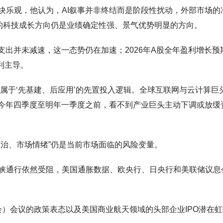
块乐观，他认为，AI叙事并非终结而是阶段性扰动，外部市场的
表的科技成长方向仍是业绩确定性强、景气优势明显的方向。
支出并未减速，这一态势仍在加速；2026年A股全年盈利增长预
利主导。
，属于‘先基建、后应用’的先置投入逻辑。全球互联网与云计算巨
在今年四季度至明年一季度之前，看不到产业巨头主动下调或放缓
政治、市场情绪”仍是当前市场面临的风险变量。
峡通行依然受阻，美国通胀数据、欧央行、日央行和美联储议息
会）会议的政策表态以及美国商业航天领域的头部企业IPO潜在