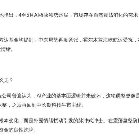
指出，4至5月AI板块涨势迅猛，市场存在自然震荡消化的需求，
方达基金均提到，中东局势再度紧张，霍尔木兹海峡航运受扰，
险情绪。
么走？
金公司普遍认为，AI产业的基本面逻辑并未破坏，这轮调整更像
休整，之后再回到中长期科技牛市主线。
根本变化，而是外围情绪扰动引发的脉冲式冲击。在震荡盘整阶
资金的良性洗牌。