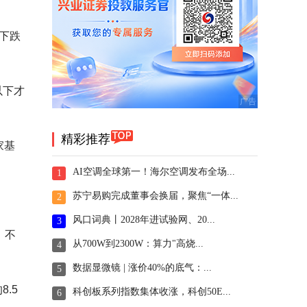
对下跌
以下才
精彩推荐
家基
AI空调全球第一！海尔空调发布全场...
1
苏宁易购完成董事会换届，聚焦“一体...
2
风口词典丨2028年进试验网、20...
3
。不
从700W到2300W：算力"高烧...
4
数据显微镜 | 涨价40%的底气：...
5
.5
科创板系列指数集体收涨，科创50E...
6