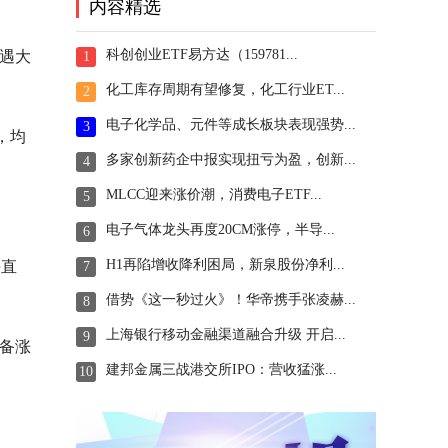
内容精选
科创创业ETF易方达（159781...
遭遇大
1
化工库存周期有望修复，化工行业ET...
2
电子化学品、元件等成长板块表现强势...
3
，均
多家创新药企中报实现扭亏为盈，创新...
4
MLCC迎来涨价潮，消费电子ETF...
5
电子气体龙头再度20CM涨停，半导...
6
H1再陷增收降利困局，新泉股份净利...
海直
7
借势《这一秒过火》！华帝携手张凌赫...
8
上海银行移动金融渠道融合升级 开启...
9
设备涨
建邦金属三战港交所IPO：营收猛涨...
10