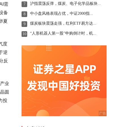
沪指震荡反弹，煤炭、电子化学品板块...
I需
7
设备
中小盘风格表现占优，中证2000指...
8
华夏
煤炭板块震荡走强，红利ETF易方达...
9
“人形机器人第一股”申购倒计时，机...
10
气度
于逆
分反
I产业
产晶圆
力投