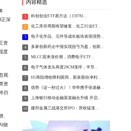
内容精选
体
科创创业ETF易方达（159781...
1
I正深
化工库存周期有望修复，化工行业ET...
2
电子化学品、元件等成长板块表现强势...
3
正资
多家创新药企中报实现扭亏为盈，创新...
4
现度
MLCC迎来涨价潮，消费电子ETF...
5
电子气体龙头再度20CM涨停，半导...
6
忽视
H1再陷增收降利困局，新泉股份净利...
7
类资
借势《这一秒过火》！华帝携手张凌赫...
8
终仍
上海银行移动金融渠道融合升级 开启...
9
。
建邦金属三战港交所IPO：营收猛涨...
10
增、
I烧