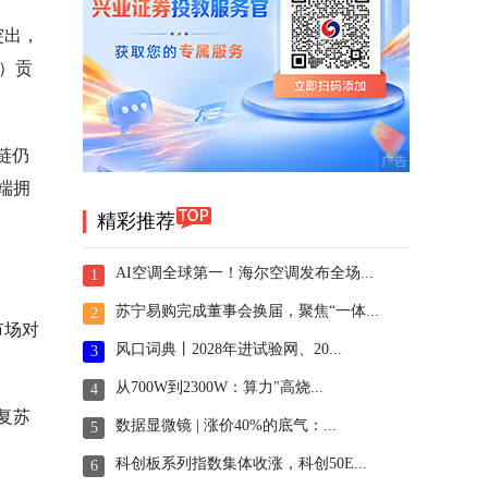
突出，
）贡
链仍
端拥
精彩推荐
AI空调全球第一！海尔空调发布全场...
1
苏宁易购完成董事会换届，聚焦“一体...
2
市场对
风口词典丨2028年进试验网、20...
3
从700W到2300W：算力"高烧...
4
复苏
数据显微镜 | 涨价40%的底气：...
5
科创板系列指数集体收涨，科创50E...
6