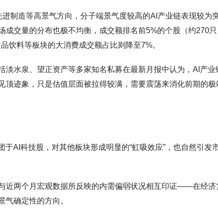
先进制造等高景气方向，分子端景气度较高的AI产业链表现较为
成交量的分布也极不均衡，成交额排名前5%的个股（约270只
、食品饮料等板块的大消费成交额占比则降至7%。
括淡水泉、望正资产等多家知名私募在最新月报中认为，AI产业
见顶迹象，只是估值层面被拉得较满，需要震荡来消化前期的极
团于AI科技股，对其他板块形成明显的“虹吸效应”，也自然引发
与近两个月宏观数据所反映的内需偏弱状况相互印证——在经济
景气确定性的方向。