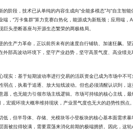
新的阶段，技术已从单纯的内容生成向“全能多模态”与“自主智能
产业端，“万卡集群”算力竞赛白热化，能源成为新瓶颈；应用端，A
现巨头垄断基座与开源生态繁荣的两极格局。
可逆的生产力革命，正以前所未有的速度自行铺轨、加速狂飙。望
。在外部高波动环境下，坚守产业趋势，坚守高景气度、高业绩兑
心现实：基于短期波动率进行交易的活跃资金已成为市场中不可
性弱点，执着于追逐、放大短线波动。但也必须清醒认识到，这
意愿，也无能力引领市场主线逻辑。市场可持续的核心主线，最
月，宏观环境大概率维持现状，产业景气度也无大的趋势性拐点
高切低，但半导体、存储、光模块等小登板块的核心基本面需求暴
层面被拉得较满，需要震荡来消化前期的极端拥挤。因此，这轮A