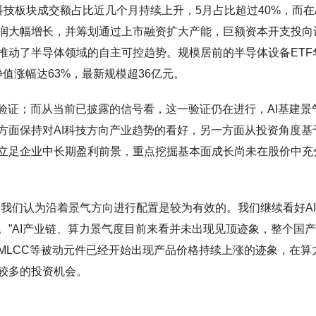
技板块成交额占比近几个月持续上升，5月占比超过40%，而在A
润大幅增长，并筹划通过上市融资扩大产能，巨额资本开支投向
推动了半导体领域的自主可控趋势。规模居前的半导体设备ETF
月净值涨幅达63%，最新规模超36亿元。
验证；而从当前已披露的信号看，这一验证仍在进行，AI基建景
方面保持对AI科技方向产业趋势的看好，另一方面从投资角度基
立足企业中长期盈利前景，重点挖掘基本面成长尚未在股价中充
，我们认为沿着景气方向进行配置是较为有效的。我们继续看好A
。”AI产业链、算力景气度目前来看并未出现见顶迹象，整个国
MLCC等被动元件已经开始出现产品价格持续上涨的迹象，在算
较多的投资机会。